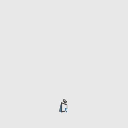
servery Novell a
AS/400. Od té
doby neustále
rosteme a nyní
jsme jedním z
hlavních
poskytovatelů
cloudových
služeb v Evropě.
Komunikac
Zprávy a mobilní
komunikace byly
vždy v centru
naší pozornosti.